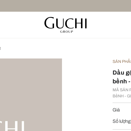
t
SẢN PHẨ
Dầu gộ
bềnh -
MÃ SẢN P
BềNH - 
Giá
Số lượng