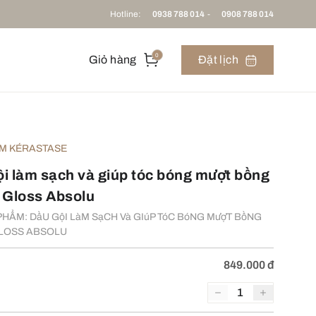
Hotline:
0938 788 014
-
0908 788 014
0
Giỏ hàng
Đặt lịch
M KÉRASTASE
i làm sạch và giúp tóc bóng mượt bồng
 Gloss Absolu
HẨM: DầU GộI LàM SạCH Và GIúP TóC BóNG MượT BồNG
GLOSS ABSOLU
849.000 đ