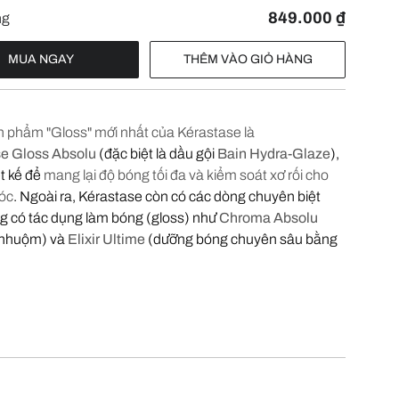
849.000 ₫
ng
MUA NGAY
THÊM VÀO GIỎ HÀNG
 phẩm "Gloss" mới nhất của Kérastase là
e Gloss Absolu
(đặc biệt là dầu gội
Bain Hydra-Glaze
),
t kế để
mang lại độ bóng tối đa và kiểm soát xơ rối cho
tóc
. Ngoài ra, Kérastase còn có các dòng chuyên biệt
g có tác dụng làm bóng (gloss) như
Chroma Absolu
 nhuộm) và
Elixir Ultime
(dưỡng bóng chuyên sâu bằng