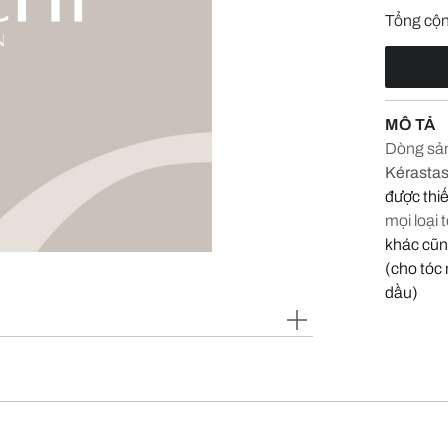
Tổng cộ
MÔ TẢ
Dòng sản
Kérastas
được thiế
mọi loại 
khác cũn
(cho tóc
dầu)