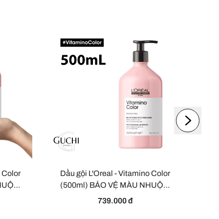
 Color
Dầu gội L'Oreal - Vitamino Color
Dầ
NHUỘM
(500ml) BẢO VỆ MÀU NHUỘM
(2
G
VÀ LÀM SÁNG BÓNG
739.000 đ