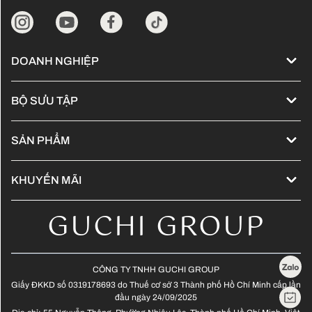
DOANH NGHIỆP
Về chúng tôi
BỘ SƯU TẬP
Đống hành cùng Kol
Cập nhật xu hướng tóc - 2024
Tuyển dụng
SẢN PHẨM
Guchi Hair Show
Sản phẩm L'Oreal Professionnel
Bảng giá
Tóc nối - Hair extensions
KHUYẾN MÃI
Sản phẩm Kérastase
Ưu đãi trong tháng
Tóc nam - Men Hair
GUCHI GROUP
Sản phẩm Lebel - Japanese
Ưu đãi lễ hội
Màu thời trang không tẩy
Màu thời trang có tẩy
CÔNG TY TNHH GUCHI GROUP
Giấy ĐKKD số 0319178693 do Thuế cơ sở 3 Thành phố Hồ Chí Minh cấp lần
Tóc xoăn Hippie
đầu ngày 24/09/2025