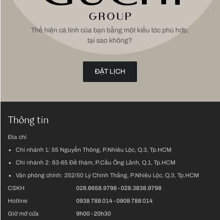
Thể hiện cá tính của bạn bằng một kiểu tóc phù hợp,
tại sao không?
ĐẶT LỊCH
Thông tin
Địa chỉ
Chi nhánh 1:
55 Nguyễn Thông, P.Nhiêu Lộc, Q.3, Tp.HCM
Chi nhánh 2:
63-65 Đề thám, P.Cầu Ông Lãnh, Q.1, Tp.HCM
Văn phòng chính:
252/50 Lý Chính Thắng, P.Nhiêu Lộc, Q.3, Tp.HCM
CSKH
028.6658.9798
-
028.3838.9798
Hotline
0938 788 014
-
0908 788 014
Giờ mở cửa
9h00 - 20h30