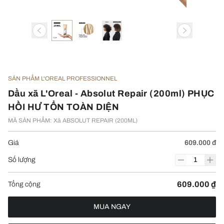
SẢN PHẨM L'OREAL PROFESSIONNEL
Dầu xã L'Oreal - Absolut Repair (200ml) PHỤC
HỒI HƯ TỔN TOÀN DIỆN
MÃ SẢN PHẨM: Xã ABSOLUT REPAIR (200ML)
Giá
609.000 đ
Số lượng
609.000 ₫
Tổng cộng
MUA NGAY