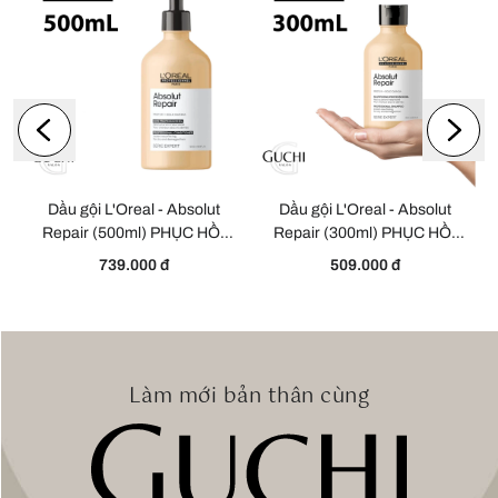
Dầu gội L'Oreal - Absolut
Dầu gội L'Oreal - Absolut
h
Repair (500ml) PHỤC HỒI
Repair (300ml) PHỤC HỒI
HƯ TỔN TOÀN DIỆN
HƯ TỔN TOÀN DIỆN
739.000 đ
509.000 đ
Làm mới bản thân cùng