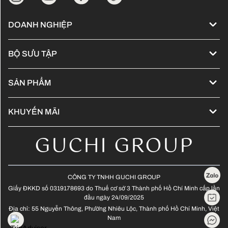
DOANH NGHIỆP
Về chúng tôi
BỘ SƯU TẬP
Đống hành cùng Kol
Cập nhật xu hướng tóc - 2024
Tuyển dụng
SẢN PHẨM
Guchi Hair Show
Sản phẩm L'Oreal Professionnel
Bảng giá
Tóc nối - Hair extensions
KHUYẾN MÃI
Sản phẩm Kérastase
Ưu đãi trong tháng
Tóc nam - Men Hair
GUCHI GROUP
Sản phẩm Lebel - Japanese
Ưu đãi lễ hội
Màu thời trang không tẩy
Màu thời trang có tẩy
CÔNG TY TNHH GUCHI GROUP
Giấy ĐKKD số 0319178693 do Thuế cơ sở 3 Thành phố Hồ Chí Minh cấp lần
Tóc xoăn Hippie
đầu ngày 24/09/2025
Địa chỉ: 55 Nguyễn Thông, Phường Nhiêu Lộc, Thành phố Hồ Chí Minh, Việt
Tóc dài - Long Hair
Nam