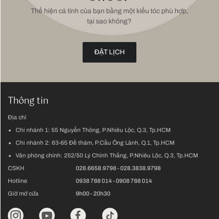
Thể hiện cá tính của bạn bằng một kiểu tóc phù hợp,
tại sao không?
ĐẶT LỊCH
Thông tin
Địa chỉ
Chi nhánh 1:
55 Nguyễn Thông, P.Nhiêu Lộc, Q.3, Tp.HCM
Chi nhánh 2:
63-65 Đề thám, P.Cầu Ông Lãnh, Q.1, Tp.HCM
Văn phòng chính:
252/50 Lý Chính Thắng, P.Nhiêu Lộc, Q.3, Tp.HCM
CSKH
028.6658.9798
-
028.3838.9798
Hotline
0938 788 014
-
0908 788 014
Giờ mở cửa
9h00 - 20h30