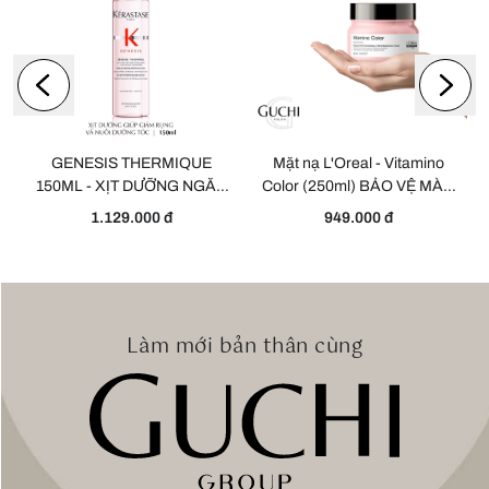
L
GENESIS THERMIQUE
Mặt nạ L'Oreal - Vitamino
Y
150ML - XỊT DƯỠNG NGĂN
Color (250ml) BẢO VỆ MÀU
NGỪA GÃY RỤNG
NHUỘM VÀ LÀM SÁNG
1.129.000 đ
949.000 đ
BÓNG
Làm mới bản thân cùng