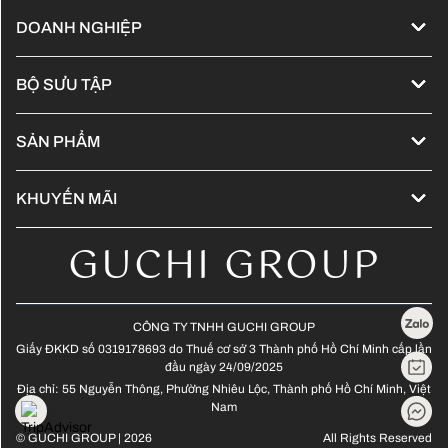
DOANH NGHIỆP
Về chúng tôi
BỘ SƯU TẬP
Đống hành cùng Kol
Cập nhật xu hướng tóc - 2024
Tuyển dụng
SẢN PHẨM
Guchi Hair Show
Sản phẩm L'Oreal Professionnel
Bảng giá
Tóc nối - Hair extensions
KHUYẾN MÃI
Sản phẩm Kérastase
Ưu đãi trong tháng
Tóc nam - Men Hair
GUCHI GROUP
Sản phẩm Lebel - Japanese
Ưu đãi lễ hội
Màu thời trang không tẩy
Màu thời trang có tẩy
CÔNG TY TNHH GUCHI GROUP
Giấy ĐKKD số 0319178693 do Thuế cơ sở 3 Thành phố Hồ Chí Minh cấp lần
Tóc xoăn Hippie
đầu ngày 24/09/2025
Địa chỉ: 55 Nguyễn Thông, Phường Nhiêu Lộc, Thành phố Hồ Chí Minh, Việt
Tóc dài - Long Hair
Nam
© GUCHI GROUP | 2026
All Rights Reserved
Tóc lỡ - Medium Hair