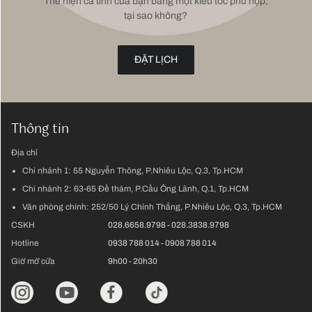
Thể hiện cá tính của bạn bằng một kiểu tóc phù hợp,
tại sao không?
ĐẶT LỊCH
Thông tin
Địa chỉ
Chi nhánh 1:
55 Nguyễn Thông, P.Nhiêu Lộc, Q.3, Tp.HCM
Chi nhánh 2:
63-65 Đề thám, P.Cầu Ông Lãnh, Q.1, Tp.HCM
Văn phòng chính:
252/50 Lý Chính Thắng, P.Nhiêu Lộc, Q.3, Tp.HCM
CSKH
028.6658.9798
-
028.3838.9798
Hotline
0938 788 014
-
0908 788 014
Giờ mở cửa
9h00 - 20h30