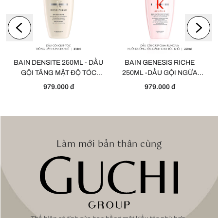
BAIN DENSITE 250ML - DẦU
BAIN GENESIS RICHE
GỘI TĂNG MẬT ĐỘ TÓC
250ML -DẦU GỘI NGỪA
DÀNH CHO NỮ
GÃY RỤNG - DÀNH CHO
979.000 đ
979.000 đ
TÓC KHÔ
Làm mới bản thân cùng