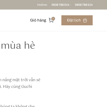
Hotline:
0938 788 014
-
0908 788 014
0
Giỏ hàng
Đặt lịch
 mùa hè
h nắng mặt trời vẫn sẽ
i. Hãy cùng Guchi
 chúng ta không che