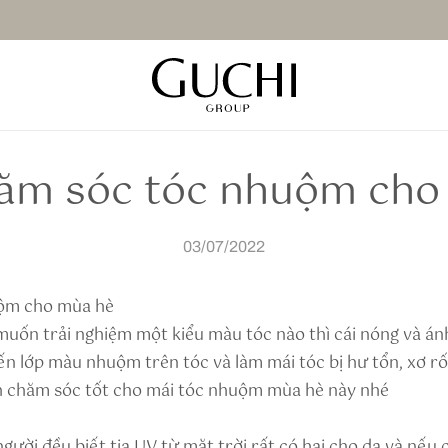
hăm sóc tóc nhuộm cho
03/07/2022
uộm cho mùa hè
uốn trải nghiệm một kiểu màu tóc nào thì cái nóng và án
ến lớp màu nhuộm trên tóc và làm mái tóc bị hư tổn, xơ rố
 chăm sóc tốt cho mái tóc nhuộm mùa hè này nhé
người đều biết tia UV từ mặt trời rất có hại cho da và nếu