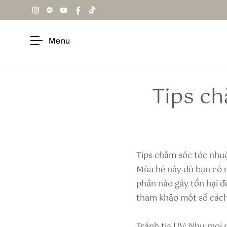
Menu
Tips c
Tips chăm sóc tóc nh
Mùa hè này dù bạn có m
phần nào gây tổn hại đ
tham khảo một số cách
Tránh tia UV: Như mọi 