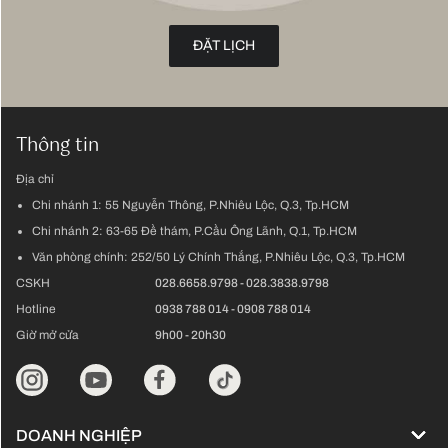
ĐẶT LỊCH
Thông tin
Địa chỉ
Chi nhánh 1:
55 Nguyễn Thông, P.Nhiêu Lộc, Q.3, Tp.HCM
Chi nhánh 2:
63-65 Đề thám, P.Cầu Ông Lãnh, Q.1, Tp.HCM
Văn phòng chính:
252/50 Lý Chính Thắng, P.Nhiêu Lộc, Q.3, Tp.HCM
CSKH
028.6658.9798
-
028.3838.9798
Hotline
0938 788 014
-
0908 788 014
Giờ mở cửa
9h00 - 20h30
DOANH NGHIỆP