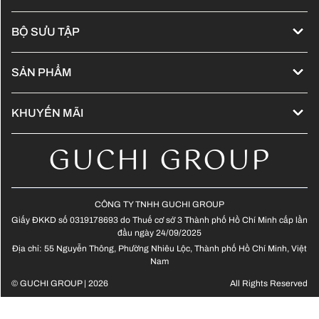
Về chúng tôi
BỘ SƯU TẬP
Đống hành cùng Kol
Cập nhật xu hướng tóc - 2024
Tuyển dụng
SẢN PHẨM
Guchi Hair Show
Sản phẩm L'Oreal Professionnel
Bảng giá
Tóc nối - Hair extensions
KHUYẾN MÃI
Sản phẩm Kérastase
Ưu đãi trong tháng
Tóc nam - Men Hair
GUCHI GROUP
Sản phẩm Lebel - Japanese
Ưu đãi lễ hội
Màu thời trang không tẩy
Màu thời trang có tẩy
CÔNG TY TNHH GUCHI GROUP
Giấy ĐKKD số 0319178693 do Thuế cơ sở 3 Thành phố Hồ Chí Minh cấp lần
Tóc xoăn Hippie
đầu ngày 24/09/2025
Địa chỉ: 55 Nguyễn Thông, Phường Nhiêu Lộc, Thành phố Hồ Chí Minh, Việt
Tóc dài - Long Hair
Nam
© GUCHI GROUP | 2026
All Rights Reserved
Tóc lỡ - Medium Hair
Tóc bob - Bob Hair