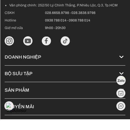
Văn phòng chính:
252/50 Lý Chính Thắng, P.Nhiêu Lộc, Q.3, Tp.HCM
CSKH
028.6658.9798
-
028.3838.9798
Hotline
0938 788 014
-
0908 788 014
Giờ mở cửa
9h00 - 20h30
DOANH NGHIỆP
Về chúng tôi
BỘ SƯU TẬP
Đống hành cùng Kol
Cập nhật xu hướng tóc - 2024
Tuyển dụng
SẢN PHẨM
Guchi Hair Show
Sản phẩm L'Oreal Professionnel
Bảng giá
Tóc nối - Hair extensions
KHUYẾN MÃI
Sản phẩm Kérastase
Ưu đãi trong tháng
Tóc nam - Men Hair
GUCHI GROUP
Sản phẩm Lebel - Japanese
Ưu đãi lễ hội
Màu thời trang không tẩy