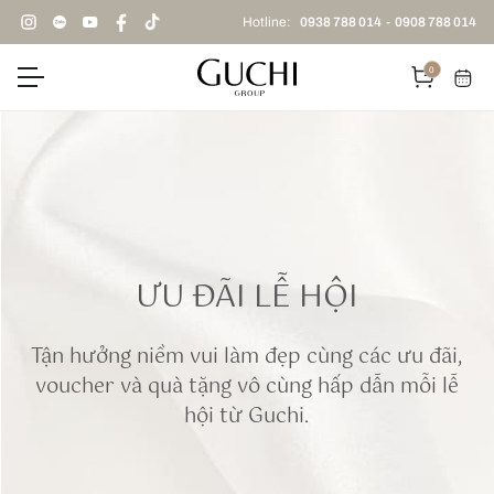
Hotline:
0938 788 014
-
0908 788 014
0
ƯU ĐÃI LỄ HỘI
Tận hưởng niềm vui làm đẹp cùng các ưu đãi,
voucher và quà
tặng vô cùng hấp dẫn mỗi lễ
hội từ Guchi.